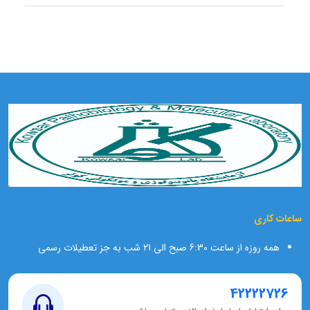
ساعات کاری
همه روزه از ساعت 6:30 صبح الی 21 شب به جز تعطیلات رسمی
42222726