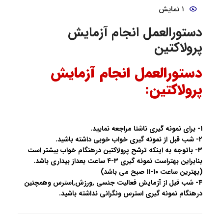
۱ نمایش
دستورالعمل انجام آزمایش
پرولاکتین
دستورالعمل انجام آزمایش
پرولاکتین:
١- براى نمونه گیرى ناشتا مراجعه نماييد.
٢- شب قبل از نمونه گيرى خواب خوبى داشته باشيد.
٣- باتوجه به اينكه ترشح پرولاكتين درهنگام خواب بيشتر است
بنابراين بهتراست نمونه گيرى ٣-٤ ساعت بعداز بيدارى باشد.
(بهترين ساعت ١٠-١١ صبح مى باشد)
٤- شب قبل از آزمايش فعاليت جنسى ,ورزش,استرس وهمچنين
درهنگام نمونه گيرى استرس ونگرانى نداشته باشيد.