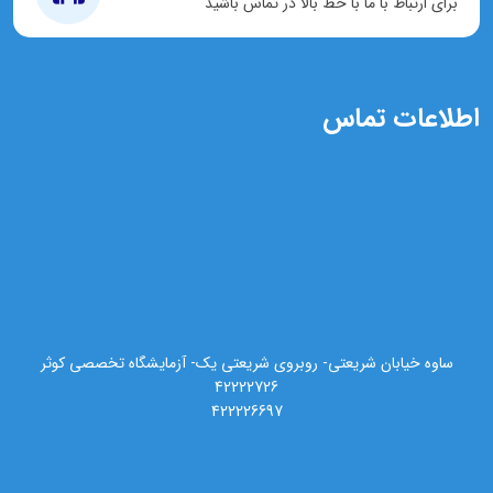
برای ارتباط با ما با خط بالا در تماس باشید
اطلاعات تماس
ساوه خیابان شریعتی- روبروی شریعتی یک- آزمایشگاه تخصصی کوثر
42222726
422226697