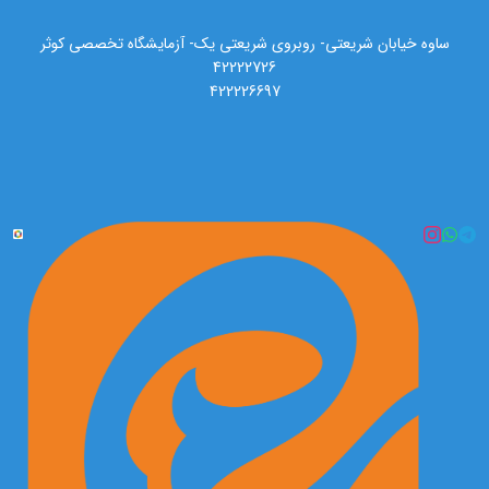
ساوه خیابان شریعتی- روبروی شریعتی یک- آزمایشگاه تخصصی کوثر
42222726
422226697